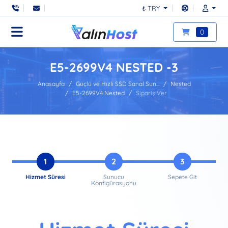
₺ TRY
0
E5-2699V4 NESTED -3
Anasayfa
Güçlü ve Hızlı SSD Sanal Sun...
Nested
E5-2699V4 Nested
Sipariş Ver
1
2
3
Hizmet Süresi
Sunucu
Sepete Git
Konfigürasyonu