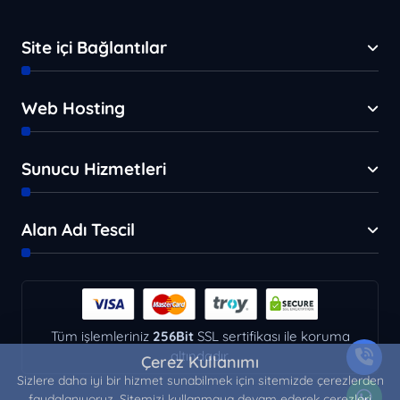
Site içi Bağlantılar
Web Hosting
Sunucu Hizmetleri
Alan Adı Tescil
Tüm işlemleriniz
256Bit
SSL sertifikası ile koruma
altındadır.
Çerez Kullanımı
Sizlere daha iyi bir hizmet sunabilmek için sitemizde çerezlerden
faydalanıyoruz. Sitemizi kullanmaya devam ederek çerezleri