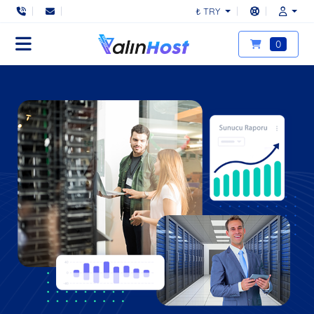
₺ TRY
0