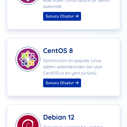
elde edilen Linux tabanlı bir işletim
sistemidir.
Sunucu Oluştur
CentOS 8
Günümüzün en popüler Linux
işletim sistemlerinden biri olan
CentOS'un en yeni sürümü.
Sunucu Oluştur
Debian 12