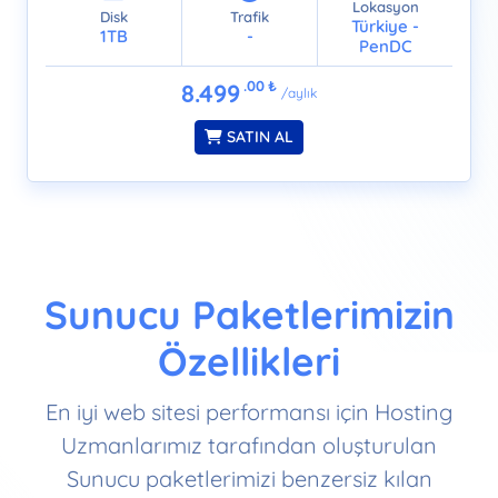
Lokasyon
Disk
Trafik
Türkiye -
1TB
-
PenDC
.00
₺
8.499
/aylık
SATIN AL
Sunucu Paketlerimizin
Özellikleri
En iyi web sitesi performansı için Hosting
Uzmanlarımız tarafından oluşturulan
Sunucu paketlerimizi benzersiz kılan