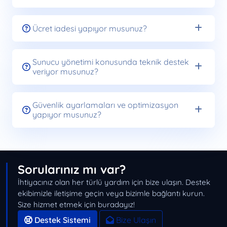
Ücret iadesi yapıyor musunuz?
Sunucu yönetimi konusunda teknik destek
veriyor musunuz?
Güvenlik ayarlamaları ve optimizasyon
yapıyor musunuz?
Sorularınız mı var?
İhtiyacınız olan her türlü yardım için bize ulaşın. Destek
ekibimizle iletişime geçin veya bizimle bağlantı kurun.
Size hizmet etmek için buradayız!
Destek Sistemi
Bize Ulaşın