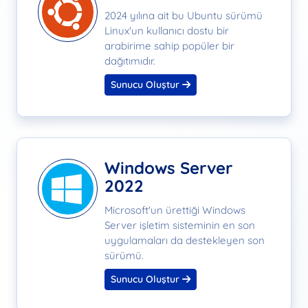
2024 yılına ait bu Ubuntu sürümü
Linux'un kullanıcı dostu bir
arabirime sahip popüler bir
dağıtımıdır.
Sunucu Oluştur
Windows Server
2022
Microsoft'un ürettiği Windows
Server işletim sisteminin en son
uygulamaları da destekleyen son
sürümü.
Sunucu Oluştur