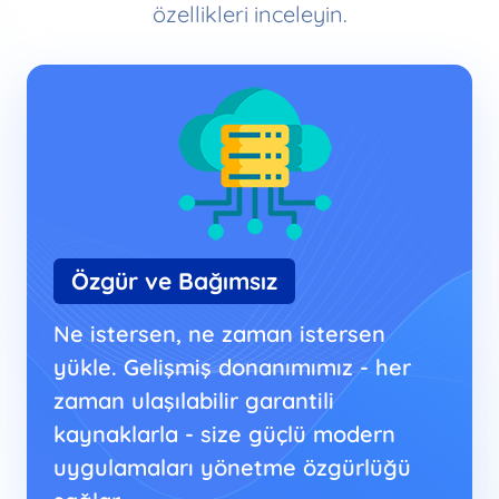
özellikleri inceleyin.
Özgür ve Bağımsız
Ne istersen, ne zaman istersen
yükle. Gelişmiş donanımımız - her
zaman ulaşılabilir garantili
kaynaklarla - size güçlü modern
uygulamaları yönetme özgürlüğü