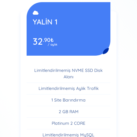
YALİN 1
32
.90
₺
/ aylık
Limitlendirilmemiş NVME SSD Disk
Alanı
Limitlendirilmemiş Aylık Trafik
1 Site Barındırma
2 GB RAM
Platinum 2 CORE
Limitlendirilmemiş MySQL