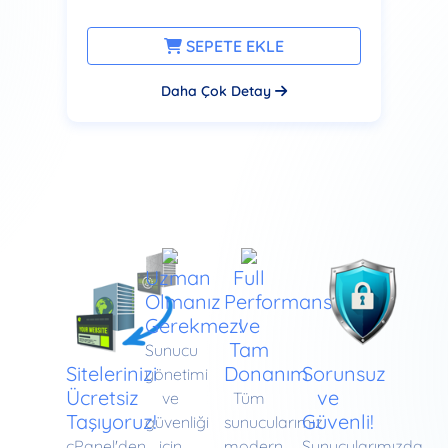
SEPETE EKLE
Daha Çok Detay
Uzman
Full
Olmanız
Performans
Gerekmez!
ve
Tam
Sunucu
Sitelerinizi
Donanım
Sorunsuz
yönetimi
Ücretsiz
ve
ve
Tüm
Taşıyoruz!
Güvenli!
güvenliği
sunucularımız
cPanel'den
için
modern
Sunucularımızda,