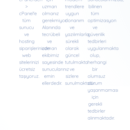
>
uzman
trendlere
bilinen
cPanel'e
olmanız
uygun
tüm
tüm
gerekmiyor.
donanım
optimizasyon
sunucu
Alanında
ve
ve
ve
tecrübeli
yazılımlarla
güvenlik
hosting
ve
sürekli
tedbirleri
siparişlerinizde
uzman
olarak
uygulanmakta
web
ekibimiz
güncel
olup,
sitelerinizi
sayesinde
tutulmakta
herhangi
ücretsiz
sunucularınız
ve
bir
taşıyoruz.
emin
sizlere
olumsuz
ellerdedir.
sunulmaktadır.
durum
yaşanmaması
için
gerekli
tedbirler
alınmaktadır.