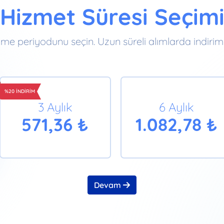
Hizmet Süresi Seçim
me periyodunu seçin. Uzun süreli alımlarda indirim 
%20 İNDİRİM
3 Aylık
6 Aylık
571,36 ₺
1.082,78 ₺
Devam