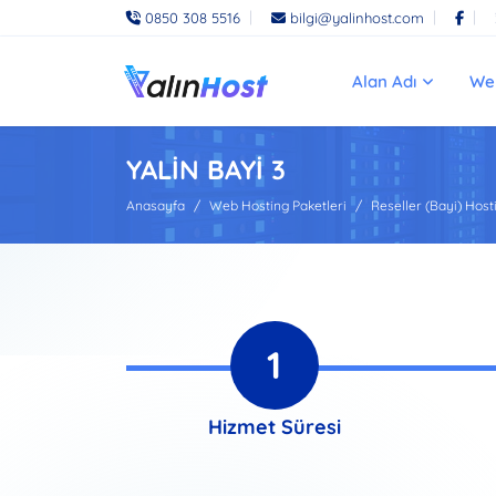
0850 308 5516
bilgi@yalinhost.com
Alan Adı
We
YALİN BAYİ 3
Anasayfa
Web Hosting Paketleri
Reseller (Bayi) Host
1
Hizmet Süresi