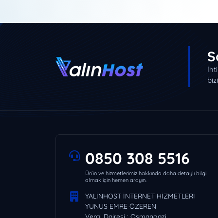
S
İht
biz
0850 308 5516
Ürün ve hizmetlerimiz hakkında daha detaylı bilgi
almak için hemen arayın.
YALİNHOST İNTERNET HİZMETLERİ
YUNUS EMRE ÖZEREN
Vergi Dairesi : Osmangazi