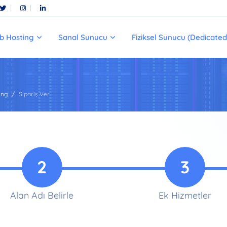
b Hosting
Sanal Sunucu
Fiziksel Sunucu (Dedicated
ing
Sipariş Ver
2
3
Alan Adı Belirle
Ek Hizmetler