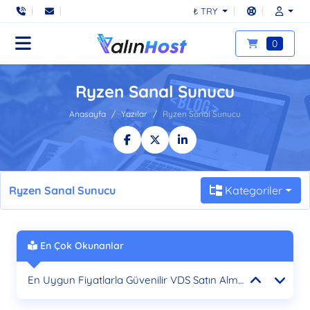
₺ TRY
0
Ryzen Sanal Sunucu
Anasayfa
Yazılar
Ryzen Sanal Sunucu
Ryzen Sanal Sunucu
Kategoriler
En Çok Okunanlar
E-Ticaret Hosting: Online Mağazanız İçin En İyi Çözümler
En Uygun Fiyatlarla Güvenilir VDS Satın Alma Rehberi
Türkcell ISP VDS: Yüksek Performans ve Güvenilirlik için En İyi Seçim