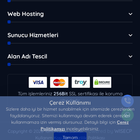
Web Hosting
Sunucu Hizmetleri
Alan Adı Tescil
Tüm işlemleriniz
256Bit
SSL sertifikası ile koruma
altındadır.
Çerez Kullanımı
Sizlere daha iyi bir hizmet sunabilmek için sitemizde çerezlerden
faydalanıyoruz. Sitemizi kullanmaya devam ederek çerezleri
kullanmamıza izin vermiş olursunuz. Detaylı bilgi için
Çerez
inceleyebilirsiniz.
Politikamızı
Powered by
WISECP
Copyright © 2026 Tüm Hakları Saklıdır.
Tamam
Kullanım Koşulları
Gizlilik Politikası