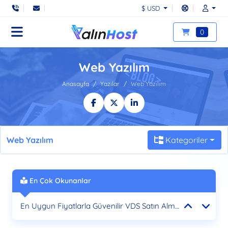
$ USD
0
Web Yazılım
Anasayfa
Yazılar
Web Yazılım
Web Yazılım
Kategoriler
En Çok Okunanlar
E-Ticaret Hosting: Online Mağazanız İçin En İyi Çözümler
En Uygun Fiyatlarla Güvenilir VDS Satın Alma Rehberi
Türkcell ISP VDS: Yüksek Performans ve Güvenilirlik için En İyi Seçim