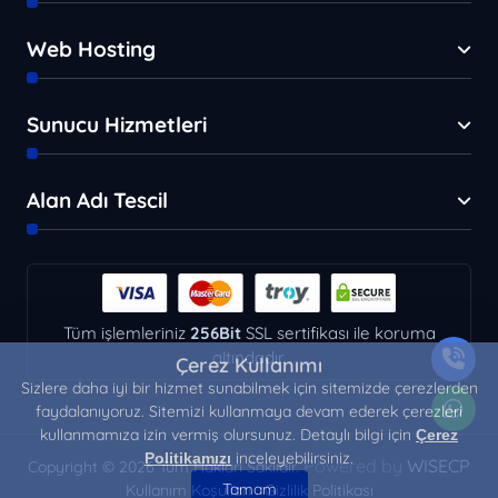
Web Hosting
Sunucu Hizmetleri
Alan Adı Tescil
Tüm işlemleriniz
256Bit
SSL sertifikası ile koruma
altındadır.
Çerez Kullanımı
Sizlere daha iyi bir hizmet sunabilmek için sitemizde çerezlerden
faydalanıyoruz. Sitemizi kullanmaya devam ederek çerezleri
kullanmamıza izin vermiş olursunuz. Detaylı bilgi için
Çerez
inceleyebilirsiniz.
Politikamızı
Powered by
WISECP
Copyright © 2026 Tüm Hakları Saklıdır.
Tamam
Kullanım Koşulları
Gizlilik Politikası