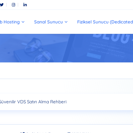
b Hosting
Sanal Sunucu
Fiziksel Sunucu (Dedicated
line Mağazanız İçin En İyi Çözümler
Güvenilir VDS Satın Alma Rehberi
sek Performans ve Güvenilirlik için En İyi Seçim
ı Ryzen 5950X VDS Çözümleri"
üzey Gaming Sunucu Kurulumu Rehberi
ting Tercihindeki Gücü ve SEO Avantajları"