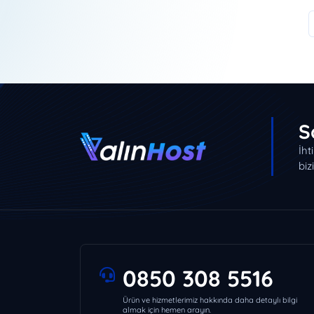
S
İht
biz
0850 308 5516
Ürün ve hizmetlerimiz hakkında daha detaylı bilgi
almak için hemen arayın.