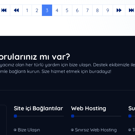
1
2
3
4
5
6
7
8
9
orularınız mı var?
iyacınız olan her türlü yardım için bize ulaşın. Destek ekibimizle i
imle bağlantı kurun. Size hizmet etmek için buradayız!
Site içi Bağlantılar
Web Hosting
Su
Bize Ulaşın
Sınırsız Web Hosting
T