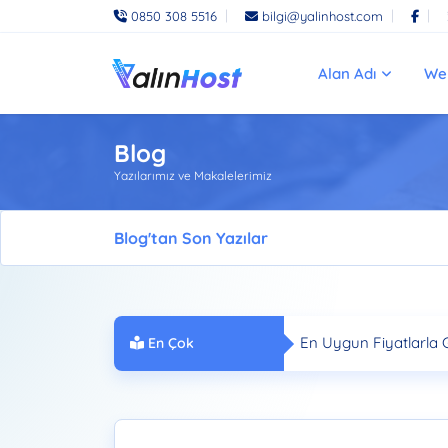
0850 308 5516
bilgi@yalinhost.com
Alan Adı
We
Blog
Yazılarımız ve Makalelerimiz
Blog'tan Son Yazılar
E-Ticaret Hosting: On
En Uygun Fiyatlarla 
En Çok
Türkcell ISP VDS: Yük
"Yüksek Performansl
Okunanlar
Ryzen VDS ile Üst D
".com Uzantısının Hos