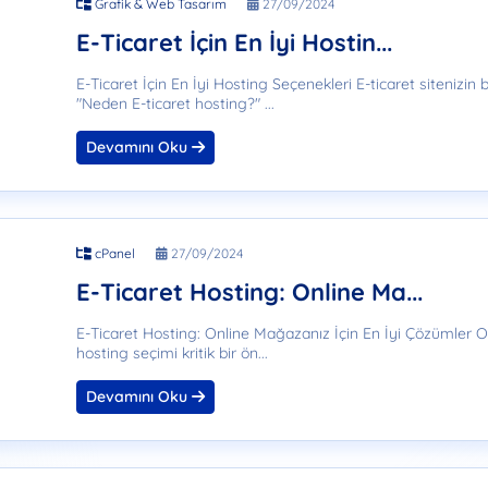
çin Neden Güçlü Hosting Seçmelisiniz?
Grafik & Web Tasarım
27/09/2024
arı ve Kullanım Amaçları
E-Ticaret İçin En İyi Hostin...
 ve Avantajları
 Hosting Seçenekleri
E-Ticaret İçin En İyi Hosting Seçenekleri E-ticaret sitenizin
line Mağazanız İçin En İyi Çözümler
"Neden E-ticaret hosting?" ...
Güvenilir VDS Satın Alma Rehberi
Devamını Oku
sek Performans ve Güvenilirlik için En İyi Seçim
ı Ryzen 5950X VDS Çözümleri"
üzey Gaming Sunucu Kurulumu Rehberi
ting Tercihindeki Gücü ve SEO Avantajları"
çin Neden Güçlü Hosting Seçmelisiniz?
cPanel
27/09/2024
arı ve Kullanım Amaçları
E-Ticaret Hosting: Online Ma...
 ve Avantajları
 Hosting Seçenekleri
E-Ticaret Hosting: Online Mağazanız İçin En İyi Çözümler On
line Mağazanız İçin En İyi Çözümler
hosting seçimi kritik bir ön...
Devamını Oku