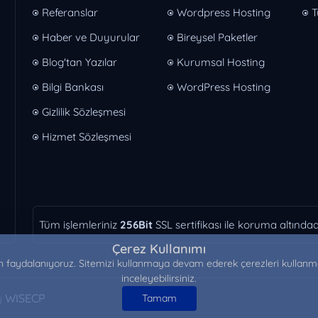
Referanslar
Wordpress Hosting
T
Haber ve Duyurular
Bireysel Paketler
Blog'tan Yazılar
Kurumsal Hosting
Bilgi Bankası
WordPress Hosting
Gizlilik Sözleşmesi
Hizmet Sözleşmesi
Tüm işlemleriniz
256Bit
SSL sertifikası ile koruma altındadı
Çerez Kullanımı
en faydalanıyoruz. Sitemizi kullanmaya devam ederek çerezleri kullanmam
inceleyebilirsiniz.
y
WISECP
Tamam