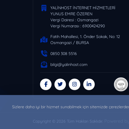
YALİNHOST İNTERNET HİZMETLERİ
YUNUS EMRE ÖZEREN
Vergi Dairesi : Osmangazi
Vergi Numarası : 6900424290
Fatih Mahallesi, 1. Önder Sokak, No: 12
Osmangazi / BURSA
0850 308 5516
bilgi@yalinhost.com
Sizlere daha iyi bir hizmet sunabilmek için sitemizde çerezlerd
Powered b
Copyright © 2026 Tüm Hakları Saklıdır.